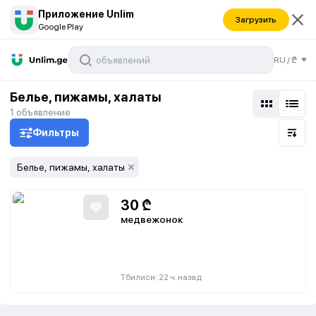
Приложение Unlim
Загрузить
Google Play
RU
/
₾
Белье, пижамы, халаты
1
объявление
Фильтры
Белье, пижамы, халаты
30
₾
медвежонок
|
Тбилиси
22 ч. назад