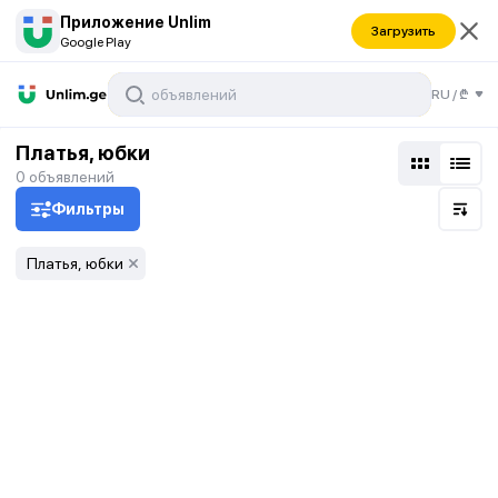
Приложение Unlim
Загрузить
Google Play
RU
/
₾
Платья, юбки
0
объявлений
Фильтры
Платья, юбки