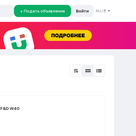
+ Подать объявление
Войти
RU
/
₾
к F&D W40