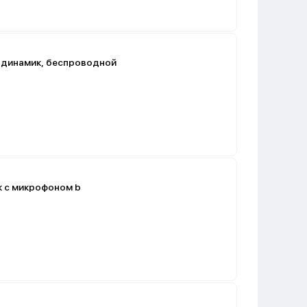
-динамик, беспроводной
Borofone BP23 Spring BT-динамик с микрофоном b