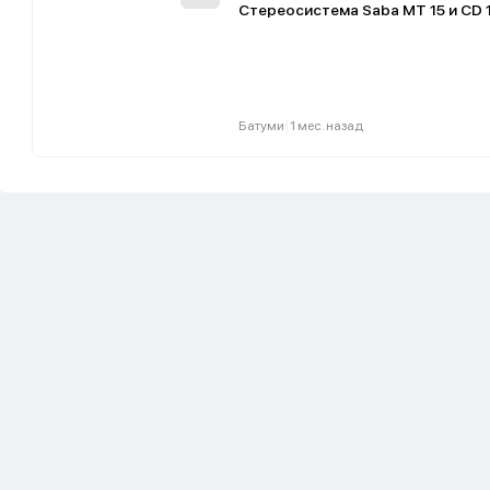
Стереосистема Saba MT 15 и CD 
|
Батуми
1 мес. назад