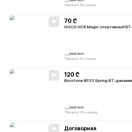
best tech
|
Тбилиси
8 ч. назад
70
₾
HOCO HC6 Magic спортивный BT
best tech
|
Тбилиси
8 ч. назад
120
₾
best tech
|
Тбилиси
16 ч. назад
Договорная