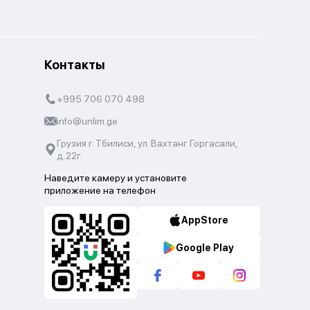
Контакты
+995 706 070 498
info@unlim.ge
Грузия г. Тбилиси, ул. Вахтанг Горгасали,
д.22г.
Наведите камеру и установите
приложение на телефон
AppStore
Google Play