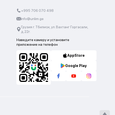
+995 706 070 498
info@unlim.ge
Грузия г. Тбилиси, ул. Вахтанг Горгасали,
д.22г.
Наведите камеру и установите
приложение на телефон
AppStore
Google Play