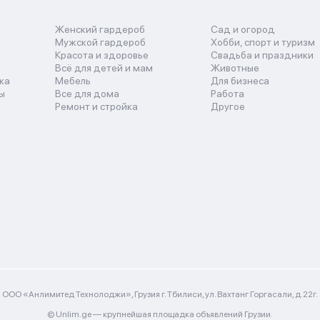
Женский гардероб
Сад и огород
Мужской гардероб
Хобби, спорт и туризм
Красота и здоровье
Свадьба и праздники
Всё для детей и мам
Животные
ка
Мебель
Для бизнеса
ы
Все для дома
Работа
Ремонт и стройка
Другое
ООО «Анлимитед Технолоджи», Грузия г. Тбилиси, ул. Вахтанг Горгасали, д.22г.
© Unlim.ge —
крупнейшая площадка объявлений Грузии.