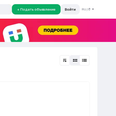
+ Подать объявление
Войти
RU
/
₾