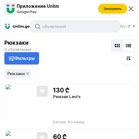
Приложение Unlim
Загрузить
Google Play
RU
/
₾
Рюкзаки
3
объявления
Фильтры
Рюкзаки
130
₾
Рюкзак Levi's
|
Батуми
6 ч. назад
60
₾