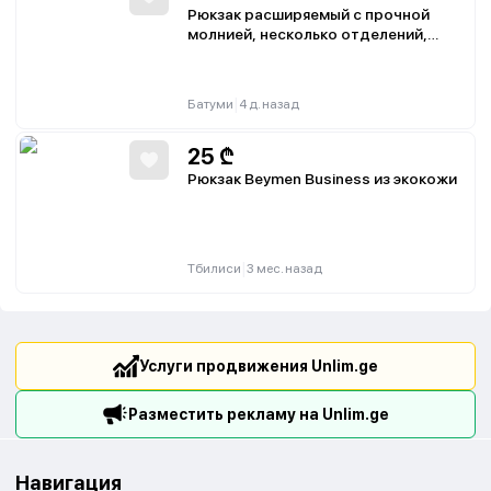
Рюкзак расширяемый с прочной
молнией, несколько отделений,
мягкий чехол для ноутбука, новый
|
Батуми
4 д. назад
25
₾
Рюкзак Beymen Business из экокожи
|
Тбилиси
3 мес. назад
Услуги продвижения Unlim.ge
Разместить рекламу на Unlim.ge
Навигация