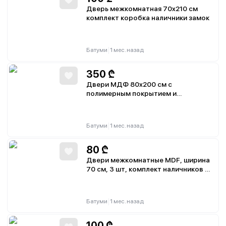
Дверь межкомнатная 70x210 см
комплект коробка наличники замок
|
Батуми
1 мес. назад
350
₾
Двери МДФ 80x200 см с
полимерным покрытием и
цельноламинированными панелями,
влагостойкое покрытие, комплект
коробки и наличники
|
Батуми
1 мес. назад
80
₾
Двери межкомнатные MDF, ширина
70 см, 3 шт, комплект наличников и
петель
|
Батуми
1 мес. назад
100
₾