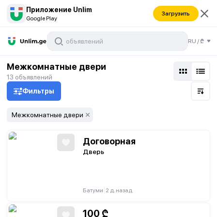
Приложение Unlim
Загрузить
Google Play
RU
/
₾
Межкомнатные двери
13
объявлений
Фильтры
Межкомнатные двери
Договорная
Дверь
|
Батуми
2 д. назад
100
₾