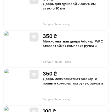
Дверь для душевой 200x70 см,
стекло 10 мм
|
Батуми
1 мес. назад
350
₾
Межкомнатная дверь Adokapi WPC
влагостойкая комплект ручки и
замка, наличники, коробка
|
Батуми
1 мес. назад
350
₾
Дверь межкомнатная Adokapi с
полным комплектом ручек, замка и
наличников, в коробке
|
Батуми
1 мес. назад
100
₾