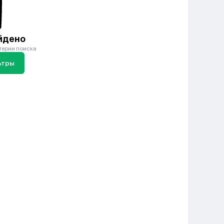
йдено
терии поиска
ьтры