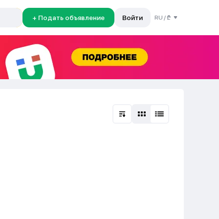
+ Подать объявление
Войти
RU
/
₾