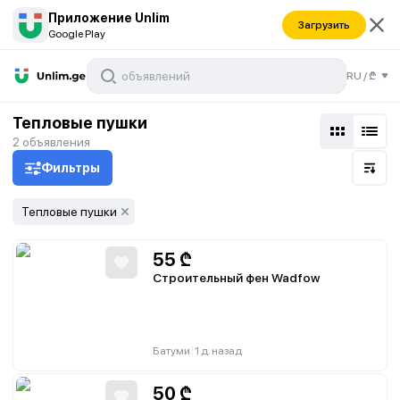
Приложение Unlim
Загрузить
Google Play
RU
/
₾
Тепловые пушки
2
объявления
Фильтры
Тепловые пушки
55
₾
Строительный фен Wadfow
|
Батуми
1 д. назад
50
₾