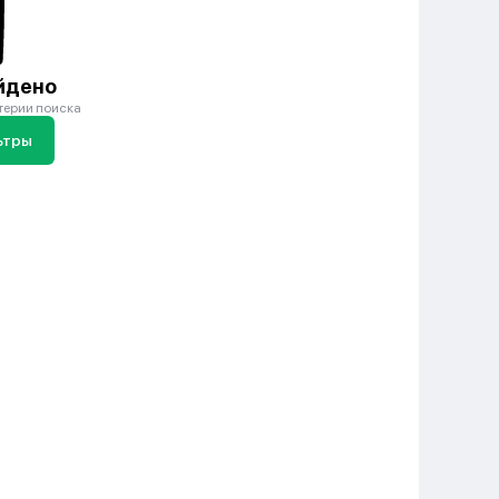
йдено
терии поиска
ьтры