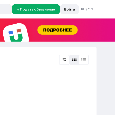
+ Подать объявление
Войти
RU
/
₾