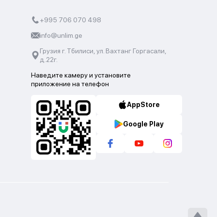
+995 706 070 498
info@unlim.ge
Грузия г. Тбилиси, ул. Вахтанг Горгасали,
д.22г.
Наведите камеру и установите
приложение на телефон
AppStore
Google Play