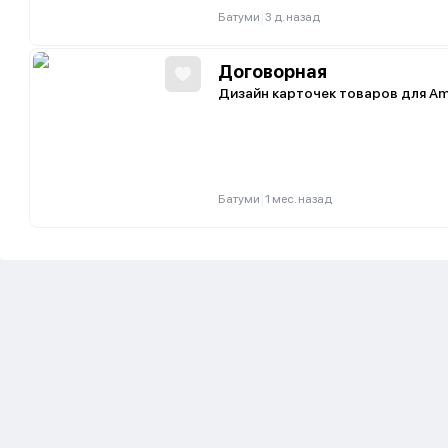
|
Батуми
3 д. назад
Договорная
Дизайн карточек товаров для Am
|
Батуми
1 мес. назад