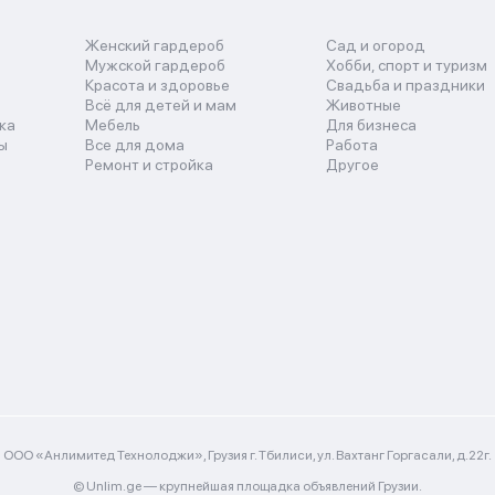
Женский гардероб
Сад и огород
Мужской гардероб
Хобби, спорт и туризм
Красота и здоровье
Свадьба и праздники
Всё для детей и мам
Животные
ка
Мебель
Для бизнеса
ы
Все для дома
Работа
Ремонт и стройка
Другое
ООО «Анлимитед Технолоджи», Грузия г. Тбилиси, ул. Вахтанг Горгасали, д.22г.
© Unlim.ge —
крупнейшая площадка объявлений Грузии.