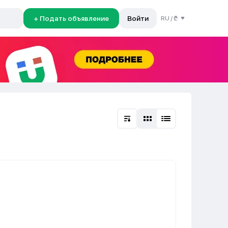
+ Подать объявление
Войти
RU
/
₾