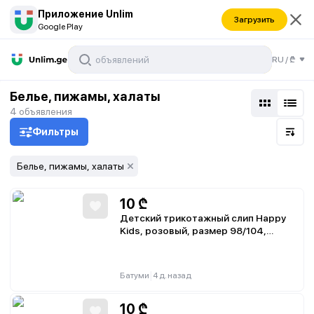
Приложение Unlim
Загрузить
Google Play
RU
/
₾
Белье, пижамы, халаты
4
объявления
Фильтры
Белье, пижамы, халаты
10
₾
Детский трикотажный слип Happy
Kids, розовый, размер 98/104,
новогодний принт
|
Батуми
4 д. назад
10
₾