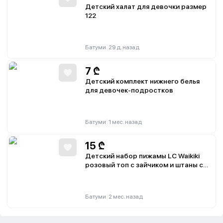
Детский халат для девочки размер
122
|
Батуми
29 д. назад
7
₾
Детский комплект нижнего белья
для девочек-подростков
|
Батуми
1 мес. назад
15
₾
Детский набор пижамы LC Waikiki
розовый топ с зайчиком и штаны с
принтом зайчиков, размер 92-98 см
|
Батуми
2 мес. назад