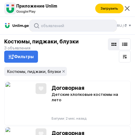
Приложение Unlim
Загрузить
Google Play
RU
/
₾
Костюмы, пиджаки, блузки
3
объявления
Фильтры
Костюмы, пиджаки, блузки
Договорная
Детские хлопковые костюмы на
лето
|
Батуми
2 мес. назад
Договорная