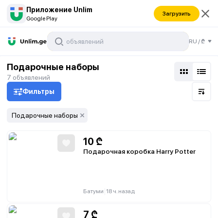
Приложение Unlim
Загрузить
Google Play
RU
/
₾
Подарочные наборы
7
объявлений
Фильтры
Подарочные наборы
10
₾
Подарочная коробка Harry Potter
|
Батуми
18 ч. назад
7
₾