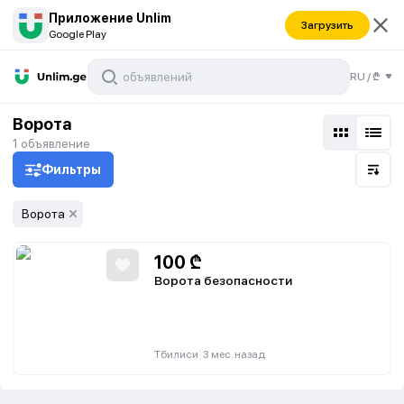
Приложение Unlim
Загрузить
Google Play
RU
/
₾
Ворота
1
объявление
Фильтры
Ворота
100
₾
Ворота безопасности
|
Тбилиси
3 мес. назад