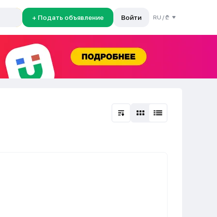
+ Подать объявление
Войти
RU
/
₾