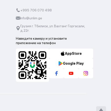
+995 706 070 498
info@unlim.ge
Грузия г. Тбилиси, ул. Вахтанг Горгасали,
д.22г.
Наведите камеру и установите
приложение на телефон
AppStore
Google Play