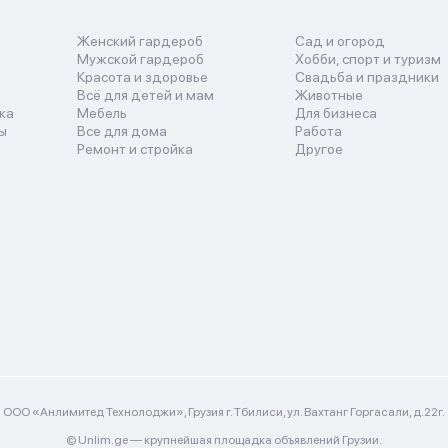
Женский гардероб
Сад и огород
Мужской гардероб
Хобби, спорт и туризм
Красота и здоровье
Свадьба и праздники
Всё для детей и мам
Животные
ка
Мебель
Для бизнеса
ы
Все для дома
Работа
Ремонт и стройка
Другое
ООО «Анлимитед Технолоджи», Грузия г. Тбилиси, ул. Вахтанг Горгасали, д.22г.
© Unlim.ge —
крупнейшая площадка объявлений Грузии.