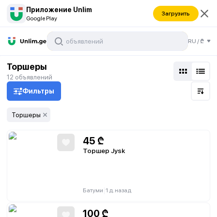
Приложение Unlim
Загрузить
Google Play
RU
/
₾
Торшеры
12
объявлений
Фильтры
Торшеры
45
₾
Торшер Jysk
|
Батуми
1 д. назад
100
₾