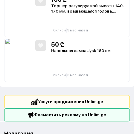
Торшер регулируемой высоты 140-
170 мм, вращающаяся голова,
основание из искусственного камня
28 см, абажур гофрированного
пластика, напольная кнопка
|
Тбилиси
3 мес. назад
50
₾
Напольная лампа Jysk 160 см
|
Тбилиси
3 мес. назад
Услуги продвижения Unlim.ge
Разместить рекламу на Unlim.ge
Навигация