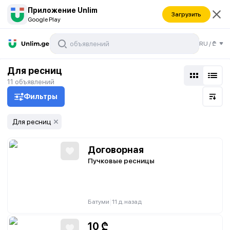
Приложение Unlim
Загрузить
Google Play
RU
/
₾
Для ресниц
11
объявлений
Фильтры
Для ресниц
Договорная
Пучковые ресницы
|
Батуми
11 д. назад
10
₾