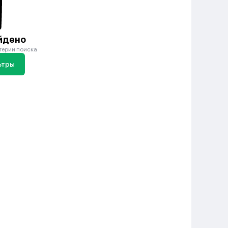
йдено
терии поиска
ьтры