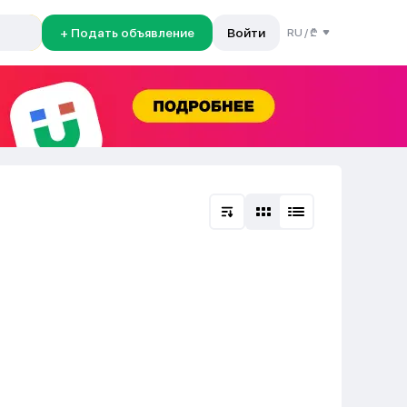
+ Подать объявление
Войти
RU
/
₾