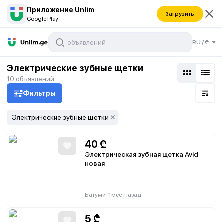
Приложение Unlim
Загрузить
Google Play
RU
/
₾
Электрические зубные щетки
10
объявлений
Фильтры
Электрические зубные щетки
40
₾
Электрическая зубная щетка Avid
новая
|
Батуми
1 мес. назад
5
₾