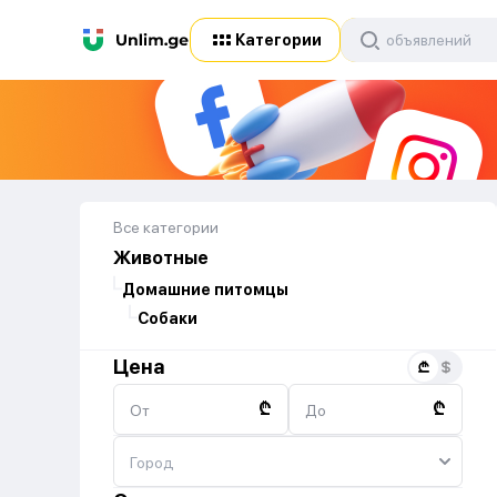
Категории
Все категории
Животные
Домашние питомцы
Собаки
Цена
₾
₾
От
До