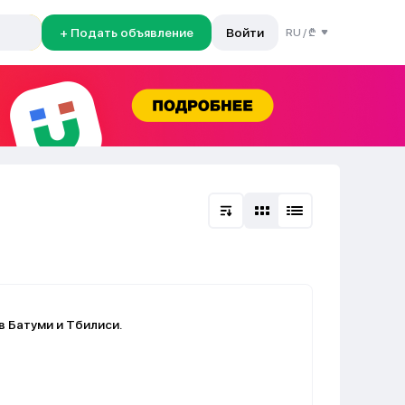
+ Подать объявление
Войти
RU
/
₾
 Батуми и Тбилиси.