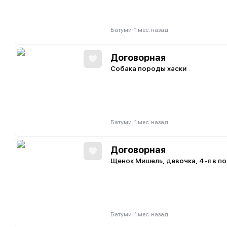
|
Батуми
1 мес. назад
Договорная
Собака породы хаски
|
Батуми
1 мес. назад
Договорная
Щенок Мишель, девочка, 4-я в п
|
Батуми
1 мес. назад