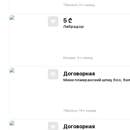
|
Тбилиси
3 ч. назад
5
₾
Лабрадор
|
Батуми
4 ч. назад
Договорная
Мини померанский шпиц боо, бел
|
Тбилиси
14 ч. назад
Договорная