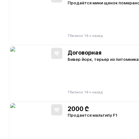
Продаётся мини щенок померанс
|
Тбилиси
14 ч. назад
Договорная
Бивер йорк, терьер из питомника 
|
Тбилиси
14 ч. назад
2000
₾
Продается мальтипу F1