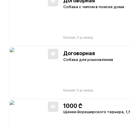
Договорная
Собака с чипом в поиске дома
|
Батуми
3 д. назад
Договорная
Собака для усыновления
|
Батуми
3 д. назад
1000
₾
Щенки йоркширского терьера, 1,5