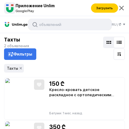
Приложение Unlim
Загрузить
Google Play
RU
/
₾
Тахты
2
объявления
Фильтры
Тахты
150
₾
Кресло-кровать детское
раскладное с ортопедическим
основанием и поролоновым
матрасом
|
Батуми
1 мес. назад
350
₾