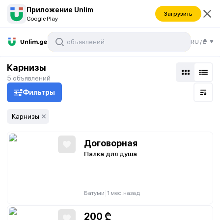
Приложение Unlim
Загрузить
Google Play
RU
/
₾
Карнизы
5
объявлений
Фильтры
Карнизы
Договорная
Палка для душа
|
Батуми
1 мес. назад
200
₾