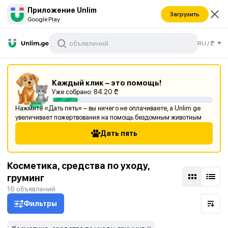
Приложение Unlim
Загрузить
Google Play
RU
/
₾
руминг
Каждый клик – это помощь!
Уже собрано:
84.20
₾
Нажмите «Дать пять» – вы ничего не оплачиваете, а Unlim.ge
увеличивает пожертвования на помощь бездомным животным
Дать пять
Косметика, средства по уходу,
груминг
16
объявлений
Фильтры