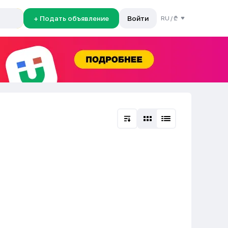
+ Подать объявление
Войти
RU
/
₾