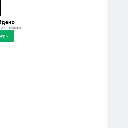
йдено
терии поиска
ьтры