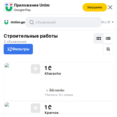
Приложение Unlim
Загрузить
Google Play
RU
/
₾
Строительные работы
2
объявления
Фильтры
1
₾
Kharacho
შპს ოთისი
|
Тбилиси
8 ч. назад
1
₾
Крючок.