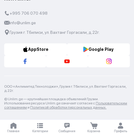
+995 706 070 498
info@unlim.ge
Грузия г. Тбилиси, ул. Вахтанг Горгасали, д.22г.
AppStore
Google Play
ООО «Анлимитед Технолоджи», Грузия г. Тбилиси, ул. Вахтанг Горгасали,
д.22г.
© Unlim.ge —
крупнейшая площадка объявлений Грузии.
Использование ресурса Unlim.ge означает согласие с
Пользовательским
соглашением
и
Политикой обработки персональных данных.
Главная
Категории
Сообщения
Корзина
Профиль