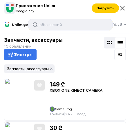
Приложение Unlim
Загрузить
Google Play
RU
/
₾
Запчасти, аксессуары
15
объявлений
Фильтры
Запчасти, аксессуары
149
₾
XBOX ONE KINECT CAMERA
Game Frog
|
Тбилиси
2 мин. назад
30
₾