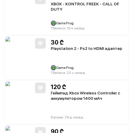
XBOX - KONTROL FREEK - CALL OF
DUTY
Game Frog
|
Тбилиси
10 ч. назад
30
₾
Playstation 2 - Ps2 to HDMI адаптер
Game Frog
|
Тбилиси
23 ч. назад
120
₾
Геймпад Xbox Wireless Controller с
аккумулятором 1400 мАч
|
Батуми
29 д. назад
90
₾