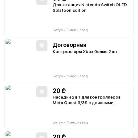
Док-станция Nintendo Switch OLED
Splatoon Edition
|
Батуми
1 мес. назад
Договорная
Контроллеры Xbox белые 2 шт
|
Батуми
1 мес. назад
20
₾
Насадки 2 в 1 для контроллеров
Meta Quest 3/3S с длинными
рычагами и ручкой
|
Батуми
1 мес. назад
20
₾