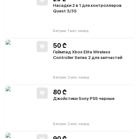
Насадки 2 в 1 для контроллеров
Quest 3/3S
|
Батуми
1 мес. назад
50
₾
Геймпад Xbox Elite Wireless
Controller Series 2 для запчастей
|
Батуми
2 мес. назад
80
₾
Джойстики Sony PS5 черные
|
Батуми
2 мес. назад
90
₾