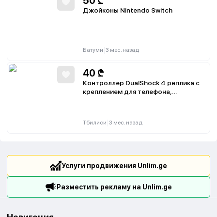
50
₾
Джойконы Nintendo Switch
|
Батуми
3 мес. назад
40
₾
Контроллер DualShock 4 реплика с
креплением для телефона,
вибромотором и сенсорной
панелью
|
Тбилиси
3 мес. назад
Услуги продвижения Unlim.ge
Разместить рекламу на Unlim.ge