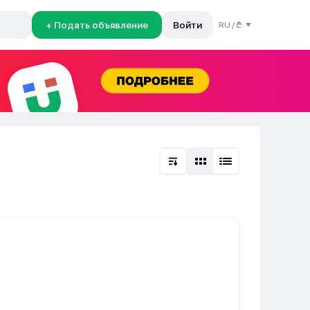
+ Подать объявление
Войти
RU
/
₾