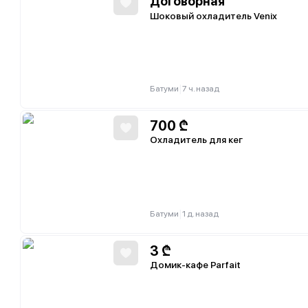
Договорная
Шоковый охладитель Venix
|
Батуми
7 ч. назад
700
₾
Охладитель для кег
|
Батуми
1 д. назад
3
₾
Домик-кафе Parfait