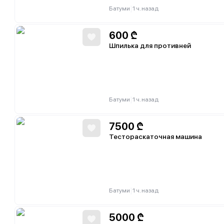
|
Батуми
1 ч. назад
600
₾
Шпилька для противней
|
Батуми
1 ч. назад
7500
₾
Тестораскаточная машина
|
Батуми
1 ч. назад
5000
₾