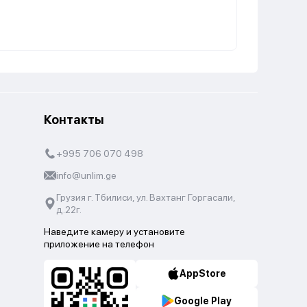
Контакты
+995 706 070 498
info@unlim.ge
Грузия г. Тбилиси, ул. Вахтанг Горгасали,
д.22г.
Наведите камеру и установите
приложение на телефон
AppStore
Google Play