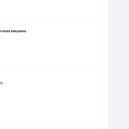
очная машина
/1