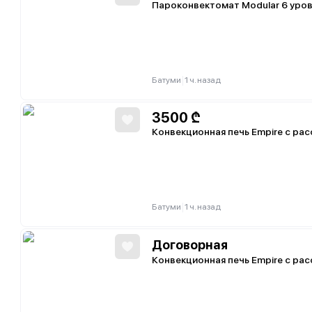
Пароконвектомат Modular 6 уров
|
Батуми
1 ч. назад
3500
₾
Конвекционная печь Empire с р
|
Батуми
1 ч. назад
Договорная
Конвекционная печь Empire с р