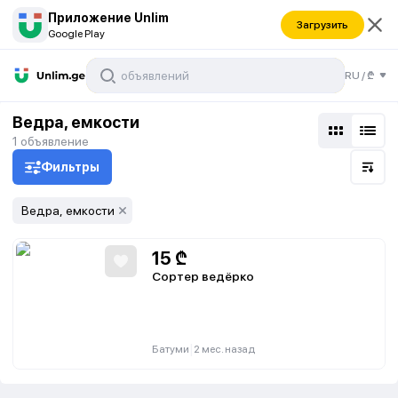
Приложение Unlim
Загрузить
Google Play
RU
/
₾
Ведра, емкости
1
объявление
Фильтры
Ведра, емкости
15
₾
Сортер ведёрко
|
Батуми
2 мес. назад