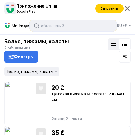
Приложение Unlim
Загрузить
Google Play
RU
/
₾
Белье, пижамы, халаты
2
объявления
Фильтры
Белье, пижамы, халаты
20
₾
Детская пижама Minecraft 134-140
см
|
Батуми
5 ч. назад
35
₾