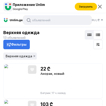
Приложение Unlim
Загрузить
Google Play
RU
/
₾
Верхняя одежда
13
объявлений
Фильтры
Верхняя одежда
22
₾
Анорак, новый
|
Батуми
17 ч. назад
103
₾