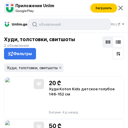
Приложение Unlim
Загрузить
Google Play
RU
/
₾
Худи, толстовки, свитшоты
2
объявления
Фильтры
Худи, толстовки, свитшоты
20
₾
Худи Koton Kids детское голубое
146-152 см
|
Батуми
4 д. назад
50
₾