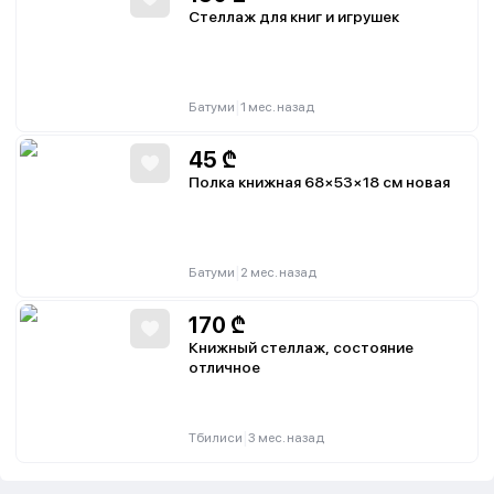
Стеллаж для книг и игрушек
|
Батуми
1 мес. назад
45
₾
Полка книжная 68×53×18 см новая
|
Батуми
2 мес. назад
170
₾
Книжный стеллаж, состояние
отличное
|
Тбилиси
3 мес. назад