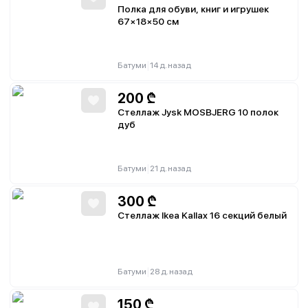
Полка для обуви, книг и игрушек
67×18×50 см
|
Батуми
14 д. назад
200
₾
Стеллаж Jysk MOSBJERG 10 полок
дуб
|
Батуми
21 д. назад
300
₾
Стеллаж Ikea Kallax 16 секций белый
|
Батуми
28 д. назад
150
₾