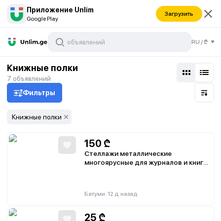
Приложение Unlim
Загрузить
Google Play
RU
/
₾
Книжные полки
7
объявлений
Фильтры
Книжные полки
150
₾
Стеллажи металлические
многоярусные для журналов и книг
180×60×30 см
|
Батуми
12 д. назад
25
₾