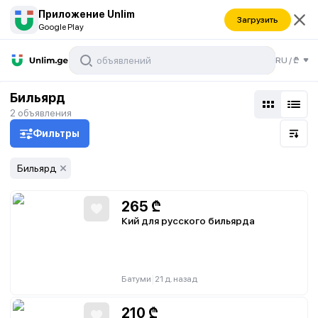
Приложение Unlim
Загрузить
Google Play
RU
/
₾
Бильярд
2
объявления
Фильтры
Бильярд
265
₾
Кий для русского бильярда
|
Батуми
21 д. назад
210
₾