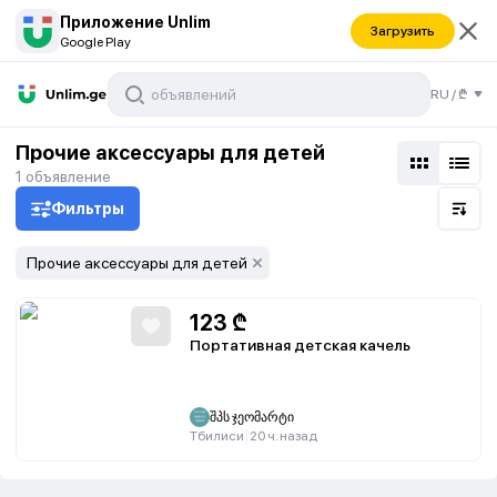
Приложение Unlim
Загрузить
Google Play
RU
/
₾
Прочие аксессуары для детей
1
объявление
Фильтры
Прочие аксессуары для детей
123
₾
Портативная детская качель
შპს ჯეომარტი
|
Тбилиси
20 ч. назад