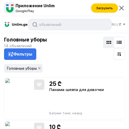
Приложение Unlim
Загрузить
Google Play
RU
/
₾
Головные уборы
14
объявлений
Фильтры
Головные уборы
25
₾
Панама-шляпа для девочки
|
Батуми
1 мес. назад
10
₾