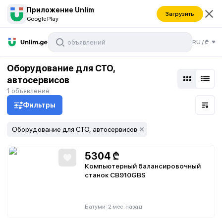
Приложение Unlim
Загрузить
Google Play
RU
/
₾
висов
Оборудование для СТО,
автосервисов
1
объявление
Фильтры
Оборудование для СТО, автосервисов
5304
₾
Компьютерный балансировочный
станок CB910GBS
|
Батуми
2 мес. назад