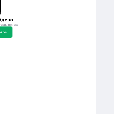
йдено
терии поиска
ьтры