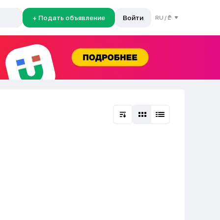
+ Подать объявление
Войти
RU
/
₾