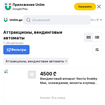
Приложение Unlim
Загрузить
Google Play
RU
/
₾
маты
Аттракционы, вендинговые
автоматы
1
объявление
Фильтры
Аттракционы, вендинговые автоматы
4500
₾
Вендинговый аппарат Necta Snakky
Max, охлаждение, монеты и купюры,
карта оплаты, удалённый
мониторинг остатков
|
Батуми
16 д. назад